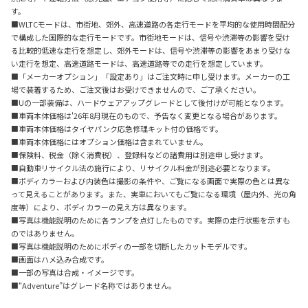
す。
■WLTCモードは、市街地、郊外、高速道路の各走行モードを平均的な使用時間配分
で構成した国際的な走行モードです。市街地モードは、信号や渋滞等の影響を受け
る比較的低速な走行を想定し、郊外モードは、信号や渋滞等の影響をあまり受けな
い走行を想定、高速道路モードは、高速道路等での走行を想定しています。
■「メーカーオプション」「設定あり」はご注文時に申し受けます。メーカーの工
場で装着するため、ご注文後はお受けできませんので、ご了承ください。
■Uの一部装備は、ハードウェアアップグレードとして後付けが可能となります。
■車両本体価格は'26年8月現在のもので、予告なく変更となる場合があります。
■車両本体価格はタイヤパンク応急修理キット付の価格です。
■車両本体価格にはオプション価格は含まれていません。
■保険料、税金（除く消費税）、登録料などの諸費用は別途申し受けます。
■自動車リサイクル法の施行により、リサイクル料金が別途必要となります。
■ボディカラーおよび内装色は撮影の条件や、ご覧になる画面で実際の色とは異な
って見えることがあります。また、実車においてもご覧になる環境（屋内外、光の角
度等）により、ボディカラーの見え方は異なります。
■写真は機能説明のために各ランプを点灯したものです。実際の走行状態を示すも
のではありません。
■写真は機能説明のためにボディの一部を切断したカットモデルです。
■画面はハメ込み合成です。
■一部の写真は合成・イメージです。
■“Adventure”はグレード名称ではありません。