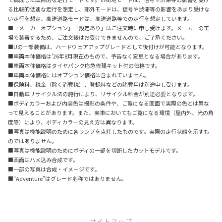
る比較的低速な走行を想定し、郊外モードは、信号や渋滞等の影響をあまり受けな
い走行を想定、高速道路モードは、高速道路等での走行を想定しています。
■「メーカーオプション」「設定あり」はご注文時に申し受けます。メーカーの工
場で装着するため、ご注文後はお受けできませんので、ご了承ください。
■Uの一部装備は、ハードウェアアップグレードとして後付けが可能となります。
■車両本体価格は'26年8月現在のもので、予告なく変更となる場合があります。
■車両本体価格はタイヤパンク応急修理キット付の価格です。
■車両本体価格にはオプション価格は含まれていません。
■保険料、税金（除く消費税）、登録料などの諸費用は別途申し受けます。
■自動車リサイクル法の施行により、リサイクル料金が別途必要となります。
■ボディカラーおよび内装色は撮影の条件や、ご覧になる画面で実際の色とは異な
って見えることがあります。また、実車においてもご覧になる環境（屋内外、光の角
度等）により、ボディカラーの見え方は異なります。
■写真は機能説明のために各ランプを点灯したものです。実際の走行状態を示すも
のではありません。
■写真は機能説明のためにボディの一部を切断したカットモデルです。
■画面はハメ込み合成です。
■一部の写真は合成・イメージです。
■“Adventure”はグレード名称ではありません。
サイトマップ