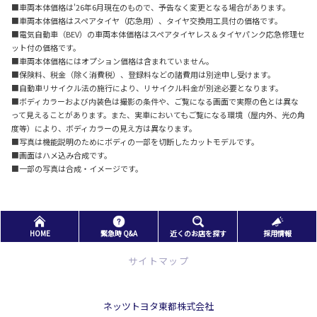
■車両本体価格は'26年6月現在のもので、予告なく変更となる場合があります。
■車両本体価格はスペアタイヤ（応急用）、タイヤ交換用工具付の価格です。
■電気自動車（BEV）の車両本体価格はスペアタイヤレス＆タイヤパンク応急修理セ
ット付の価格です。
■車両本体価格にはオプション価格は含まれていません。
■保険料、税金（除く消費税）、登録料などの諸費用は別途申し受けます。
■自動車リサイクル法の施行により、リサイクル料金が別途必要となります。
■ボディカラーおよび内装色は撮影の条件や、ご覧になる画面で実際の色とは異な
って見えることがあります。また、実車においてもご覧になる環境（屋内外、光の角
度等）により、ボディカラーの見え方は異なります。
■写真は機能説明のためにボディの一部を切断したカットモデルです。
■画面はハメ込み合成です。
■一部の写真は合成・イメージです。
HOME
緊急時 Q&A
近くのお店を探す
採用情報
サイトマップ
ネッツトヨタ東都株式会社
トップページ