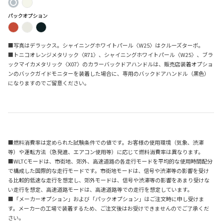
パックオプション
■写真はデラックス。シャイニングホワイトパール〈W25〉はクルーズターボ。
■トニコオレンジメタリック〈R71〉、シャイニングホワイトパール〈W25〉、ブラ
ックマイカメタリック〈X07〉のカラーバックドアハンドルは、販売店装着オプショ
ンのバックガイドモニターを装着した場合に、専用のバックドアハンドル（黒色）
になりますのでご留意ください。
■燃料消費率は定められた試験条件での値です。お客様の使用環境（気象、渋滞
等）や運転方法（急発進、エアコン使用等）に応じて燃料消費率は異なります。
■WLTCモードは、市街地、郊外、高速道路の各走行モードを平均的な使用時間配分
で構成した国際的な走行モードです。市街地モードは、信号や渋滞等の影響を受け
る比較的低速な走行を想定し、郊外モードは、信号や渋滞等の影響をあまり受けな
い走行を想定、高速道路モードは、高速道路等での走行を想定しています。
■「メーカーオプション」および「パックオプション」はご注文時に申し受けま
す。メーカーの工場で装着するため、ご注文後はお受けできませんのでご了承くだ
さい。