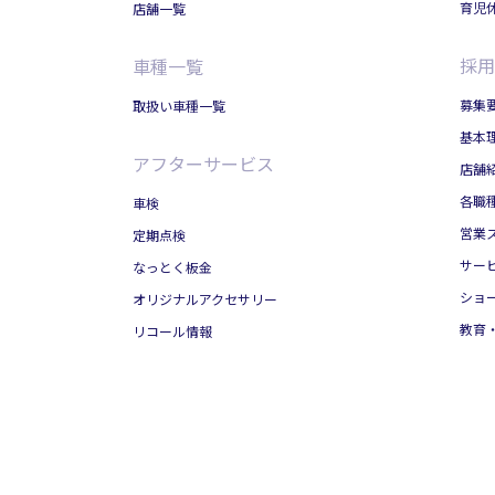
育児
店舗一覧
採用
車種一覧
募集
取扱い車種一覧
基本
アフターサービス
店舗
各職
車検
営業ス
定期点検
サービ
なっとく板金
ショー
オリジナルアクセサリー
教育
リコール情報