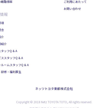
休暇取得率
ご利用にあたって
お問い合わせ
情報
要項
理念
紹介
種紹介
タッフQ & A
ススタッフQ & A
ルームスタッフQ & A
・研修・福利厚生
ネッツトヨタ東都株式会社
Copyright © 2018 Netz TOYOTA TOTO, All rights reserved.