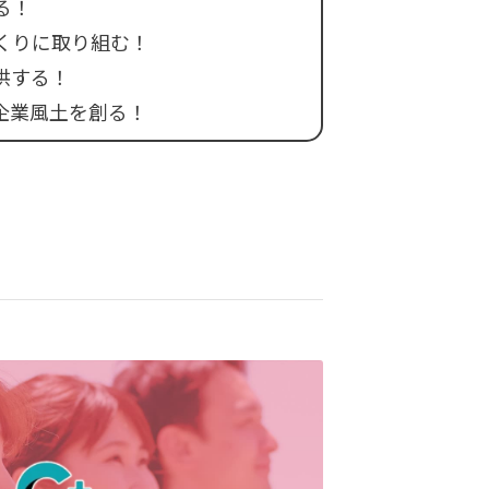
る！
くりに取り組む！
供する！
企業風土を創る！