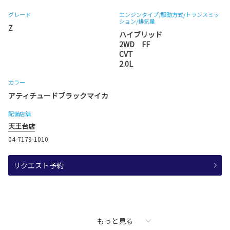
グレード
エンジンタイプ
/駆動方式/
トランスミッ
ション
/排気量
Z
ハイブリッド
2WD FF
CVT
2.0L
カラー
アティチュードブラックマイカ
配備店舗
天王台店
04-7179-1010
リクエスト予約
もっと見る