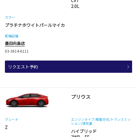
CVT
2.0L
カラー
プラチナホワイトパールマイカ
配備店舗
墨田向島店
03-3614-6111
リクエスト予約
プリウス
グレード
エンジンタイプ
/駆動方式/
トランスミッ
ション
/排気量
Z
ハイブリッド
2WD FF