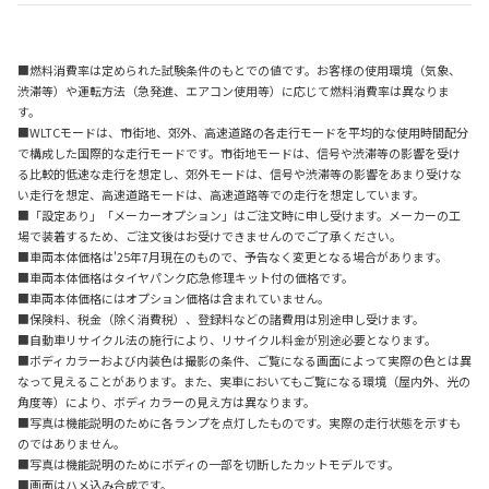
■燃料消費率は定められた試験条件のもとでの値です。お客様の使用環境（気象、
渋滞等）や運転方法（急発進、エアコン使用等）に応じて燃料消費率は異なりま
す。
■WLTCモードは、市街地、郊外、高速道路の各走行モードを平均的な使用時間配分
で構成した国際的な走行モードです。市街地モードは、信号や渋滞等の影響を受け
る比較的低速な走行を想定し、郊外モードは、信号や渋滞等の影響をあまり受けな
い走行を想定、高速道路モードは、高速道路等での走行を想定しています。
■「設定あり」「メーカーオプション」はご注文時に申し受けます。メーカーの工
場で装着するため、ご注文後はお受けできませんのでご了承ください。
■車両本体価格は'25年7月現在のもので、予告なく変更となる場合があります。
■車両本体価格はタイヤパンク応急修理キット付の価格です。
■車両本体価格にはオプション価格は含まれていません。
■保険料、税金（除く消費税）、登録料などの諸費用は別途申し受けます。
■自動車リサイクル法の施行により、リサイクル料金が別途必要となります。
■ボディカラーおよび内装色は撮影の条件、ご覧になる画面によって実際の色とは異
なって見えることがあります。また、実車においてもご覧になる環境（屋内外、光の
角度等）により、ボディカラーの見え方は異なります。
■写真は機能説明のために各ランプを点灯したものです。実際の走行状態を示すも
のではありません。
■写真は機能説明のためにボディの一部を切断したカットモデルです。
■画面はハメ込み合成です。