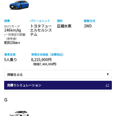
燃費
パワーユニット
燃料
駆動方式
トヨタフュー
圧縮水素
2WD
WLTCモード
146km/㎏
エルセルシス
テム
/一充填走行距離
（参考値）
約810㎞
＊
乗車定員
車両本体価格（消費税込）
5人乗り
8,215,900円
（税抜7,469,000円）
詳細をみる
見積りシミュレーション
G