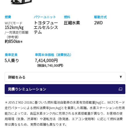
燃費
パワーユニット
燃料
駆動方式
トヨタフュー
圧縮水素
2WD
WLTCモード
152km/㎏
エルセルシス
テム
/一充填走行距離
（参考値）
約850㎞
＊
乗車定員
車両本体価格（消費税込）
5人乗り
7,414,000円
（税抜6,740,000円）
詳細をみる
見積りシミュレーション
＊JEVS Z 902-2018に基づいた燃料電池自動車の水素有効搭載量[kg]と、WLTCモード
走行パターンによる燃料消費率[km/kg]とを乗算した距離。水素ステーションの充填
能力によっては、高圧水素タンク内に充填される水素搭載量が異なり、お客様の使
用環境（気象、渋滞等）や運転方法（急発進、エアコン使用等）に応じて燃料消費
率は異なるため、実際の距離も異なります。