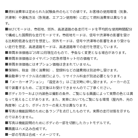
■燃料消費率は定められた試験条件のもとでの値です。お客様の使用環境（気象、
渋滞等）や運転方法（急発進、エアコン使用等）に応じて燃料消費率は異なりま
す。
■WLTCモードは、市街地、郊外、高速道路の各走行モードを平均的な使用時間配分
で構成した国際的な走行モードです。市街地モードは、信号や渋滞等の影響を受け
る比較的低速な走行を想定し、郊外モードは、信号や渋滞等の影響をあまり受けな
い走行を想定、高速道路モードは、高速道路等での走行を想定しています。
■車両本体価格は'25年12月現在のもので、予告なく変更となる場合があります。
■車両本体価格はタイヤパンク応急修理キット付の価格です。
■車両本体価格にはオプション価格は含まれていません。
■保険料、税金（除く消費税）、登録料などの諸費用は別途申し受けます。
■自動車リサイクル法の施行により、リサイクル料金が別途必要となります。
■「メーカーオプション」「設定あり」はご注文時に申し受けます。メーカーの工
場で装着するため、ご注文後はお受けできませんのでご了承ください。
■ボディカラーおよび内装色は撮影の条件、ご覧になる画面によって実際の色とは異
なって見えることがあります。また、実車においてもご覧になる環境（屋内外、光の
角度等）により、ボディカラーの見え方は異なります。
■写真は機能説明のために各ランプを点灯したものです。実際の走行状態を示すも
のではありません。
■写真は機能説明のためにボディの一部を切断したカットモデルです。
■画面はハメ込み合成です。
■一部の写真は合成・イメージです。