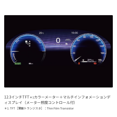
12.3インチTFT
カラーメーター＋マルチインフォメーションデ
＊1
ィスプレイ（メーター照度コントロール付）
＊1. TFT［薄膜トランジスタ］：Thin Film Transistor