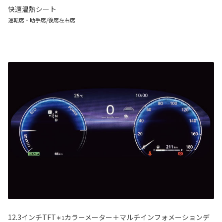
快適温熱シート
運転席・助手席/後席左右席
12.3インチTFT
カラーメーター＋マルチインフォメーションデ
＊1