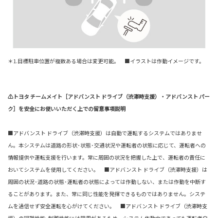
＊1.目標駐車位置が複数ある場合は変更可能。 ■イラストは作動イメージです。
⚠トヨタ チームメイト［アドバンスト ドライブ（渋滞時支援）・アドバンスト パー
ク］を安全にお使いいただく上での留意事項説明
■アドバンスト ドライブ（渋滞時支援）は自動で運転するシステムではありませ
ん。本システムは道路の形状･状態･交通状況や運転者の状態に応じて、運転者への
情報提供や運転支援を行います。常に周囲の状況を把握した上で、運転者の責任に
おいてシステムを使用してください。 ■アドバンスト ドライブ（渋滞時支援）は
周囲の状況･道路の状態･運転者の状態によっては作動しない、または作動を中断す
ることがあります。また、常に同じ性能を発揮できるものではありません。システ
ムを過信せず安全運転を心がけてください。 ■アドバンスト ドライブ（渋滞時支
援）の認識性能･制御性能には限界があるため、システム作動中であっても運転者自