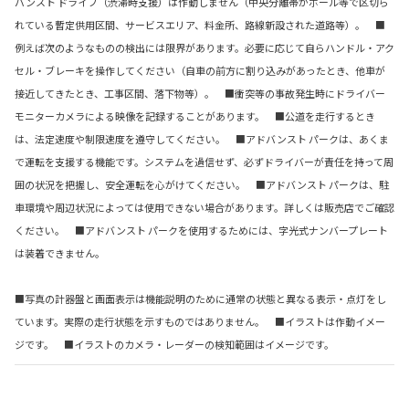
バンスト ドライブ（渋滞時支援）は作動しません（中央分離帯がポール等で区切ら
れている暫定供用区間、サービスエリア、料金所、路線新設された道路等）。 ■
例えば次のようなものの検出には限界があります。必要に応じて自らハンドル・アク
セル・ブレーキを操作してください（自車の前方に割り込みがあったとき、他車が
接近してきたとき、工事区間、落下物等）。 ■衝突等の事故発生時にドライバー
モニターカメラによる映像を記録することがあります。 ■公道を走行するとき
は、法定速度や制限速度を遵守してください。 ■アドバンスト パークは、あくま
で運転を支援する機能です。システムを過信せず、必ずドライバーが責任を持って周
囲の状況を把握し、安全運転を心がけてください。 ■アドバンスト パークは、駐
車環境や周辺状況によっては使用できない場合があります。詳しくは販売店でご確認
ください。 ■アドバンスト パークを使用するためには、字光式ナンバープレート
は装着できません。
■写真の計器盤と画面表示は機能説明のために通常の状態と異なる表示・点灯をし
ています。実際の走行状態を示すものではありません。 ■イラストは作動イメー
ジです。 ■イラストのカメラ・レーダーの検知範囲はイメージです。