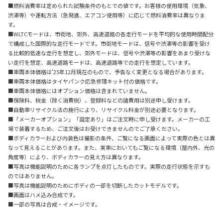
■燃料消費率は定められた試験条件のもとでの値です。お客様の使用環境（気象、
渋滞等）や運転方法（急発進、エアコン使用等）に応じて燃料消費率は異なりま
す。
■WLTCモードは、市街地、郊外、高速道路の各走行モードを平均的な使用時間配分
で構成した国際的な走行モードです。市街地モードは、信号や渋滞等の影響を受け
る比較的低速な走行を想定し、郊外モードは、信号や渋滞等の影響をあまり受けな
い走行を想定、高速道路モードは、高速道路等での走行を想定しています。
■車両本体価格は'25年12月現在のもので、予告なく変更となる場合があります。
■車両本体価格はタイヤパンク応急修理キット付の価格です。
■車両本体価格にはオプション価格は含まれていません。
■保険料、税金（除く消費税）、登録料などの諸費用は別途申し受けます。
■自動車リサイクル法の施行により、リサイクル料金が別途必要となります。
■「メーカーオプション」「設定あり」はご注文時に申し受けます。メーカーの工
場で装着するため、ご注文後はお受けできませんのでご了承ください。
■ボディカラーおよび内装色は撮影の条件、ご覧になる画面によって実際の色とは異
なって見えることがあります。また、実車においてもご覧になる環境（屋内外、光の
角度等）により、ボディカラーの見え方は異なります。
■写真は機能説明のために各ランプを点灯したものです。実際の走行状態を示すも
のではありません。
■写真は機能説明のためにボディの一部を切断したカットモデルです。
■画面はハメ込み合成です。
■一部の写真は合成・イメージです。