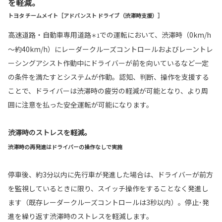
を軽減。
トヨタ チームメイト［アドバンスト ドライブ（渋滞時支援）］
高速道路・自動車専用道路
での運転において、渋滞時（0km/h
＊1
～約40km/h）にレーダークルーズコントロールおよびレーントレ
ーシングアシスト作動中にドライバーが前を向いているなど一定
の条件を満たすとシステムが作動。認知、判断、操作を支援する
ことで、ドライバーは渋滞時の疲労の軽減が可能となり、より周
囲に注意を払った安全運転が可能になります。
渋滞時のストレスを軽減。
渋滞時の再発進はドライバーの操作なしで実施
停車後、約3分以内に先行車が発進した場合は、ドライバーが前方
を監視しているときに限り、スイッチ操作をすることなく発進し
ます（既存レーダークルーズコントロールは3秒以内）。停止･発
進を繰り返す渋滞時のストレスを軽減します。