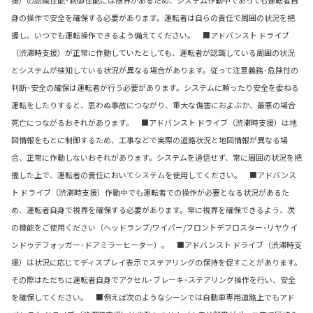
身の操作で安全を確保する必要があります。運転者は自らの責任で周囲の状況を把
握し、いつでも運転操作できるよう備えてください。 ■アドバンスト ドライブ
（渋滞時支援）が正常に作動していたとしても、運転者が認識している周囲の状況
とシステムが検知している状況が異なる場合があります。従って注意義務･危険性の
判断･安全の確保は運転者が行う必要があります。システムに頼ったり安全を委ねる
運転をしたりすると、思わぬ事故につながり、重大な傷害におよぶか、最悪の場合
死亡につながるおそれがあります。 ■アドバンスト ドライブ（渋滞時支援）は地
図情報をもとに制御するため、工事などで実際の道路状況と地図情報が異なる場
合、正常に作動しないおそれがあります。システムを過信せず、常に周囲の状況を把
握した上で、運転者の責任においてシステムを使用してください。 ■アドバンス
ト ドライブ（渋滞時支援）作動中でも運転者での操作が必要となる状況があるた
め、運転者自身で視界を確保する必要があります。常に視界を確保できるよう、次
の機能をご使用ください（ヘッドランプ/ワイパー/フロントデフロスター･リヤウイ
ンドゥデフォッガー･ドアミラーヒーター）。 ■アドバンスト ドライブ（渋滞時支
援）は状況に応じてディスプレイ表示でステアリングの保持を促すことがあります。
その際はただちに運転者自身でアクセル･ブレーキ･ステアリング操作を行い、安全
を確保してください。 ■例えば次のようなシーンでは自動車専用道路上でもアド