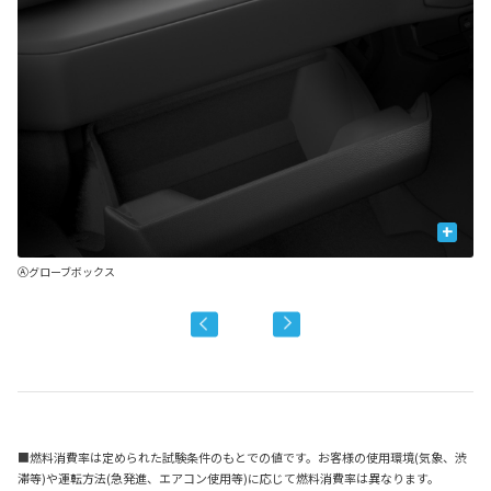
+
US
Ⓐグローブボックス
Ⓑ
■燃料消費率は定められた試験条件のもとでの値です。お客様の使用環境(気象、渋
滞等)や運転方法(急発進、エアコン使用等)に応じて燃料消費率は異なります。