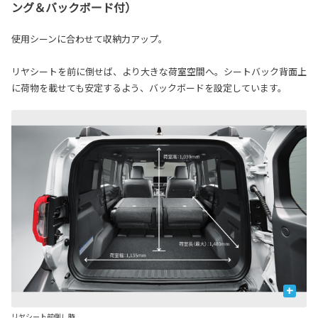
ング＆バックボード付）
使用シーンに合わせて収納力アップ。
リヤシートを前に倒せば、より大きな荷室空間へ。シートバック背面上
に荷物を載せても安定するよう、バックボードを設定しています。
+
リヤシート前倒し時
リ