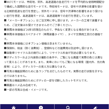
■WLTCモードは、市街地、郊外、高速道路の各走行モードを平均的な使用時間配分
で構成した国際的な走行モードです。市街地モードは、信号や渋滞等の影響を受け
る比較的低速な走行を想定し、郊外モードは、信号や渋滞等の影響をあまり受けな
い走行を想定、高速道路モードは、高速道路等での走行を想定しています。
■「メーカーオプション」はご注文時に申し受けます。メーカーの工場で装着する
ため、ご注文後はお受けできませんのでご了承ください。
■車両本体価格は'26年5月現在のもので、予告なく変更となる場合があります。
■車両本体価格はスペアタイヤ（車両装着タイヤ）、タイヤ交換用工具付の価格で
す。
■車両本体価格にはオプション価格は含まれていません。
■保険料、税金（除く消費税）、登録料などの諸費用は別途申し受けます。
■自動車リサイクル法の施行により、リサイクル料金が別途必要となります。
■ボディカラーおよび内装色は撮影の条件や、ご覧になる画面で実際の色とは異な
って見えることがあります。また、実車においてもご覧になる環境（屋内外、光の角
度等）により、ボディカラーの見え方は異なります。
■写真は機能説明のために各ランプを点灯したものです。実際の走行状態を示すも
のではありません。
■写真は機能説明のためにボディの一部を切断したカットモデルです。
■画面はハメ込み合成です。
■一部の写真は合成・イメージです。