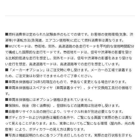
■燃料消費率は定められた試験条件のもとでの値です。お客様の使用環境(気象、渋
滞等)や運転方法(急発進、エアコン使用等)に応じて燃料消費率は異なります。
■WLTCモードは、市街地、郊外、高速道路の各走行モードを平均的な使用時間配分
で構成した国際的な走行モードです。市街地モードは、信号や渋滞等の影響を受け
る比較的低速な走行を想定し、郊外モードは、信号や渋滞等の影響をあまり受けな
い走行を想定、高速道路モードは、高速道路等での走行を想定しています。
■「メーカーオプション」はご注文時に申し受けます。メーカーの工場で装着する
ため、ご注文後はお受けできませんのでご了承ください。
■車両本体価格は'26年5月現在のもので、予告なく変更となる場合があります。
■車両本体価格はスペアタイヤ（車両装着タイヤ）、タイヤ交換用工具付の価格で
す。
■車両本体価格にはオプション価格は含まれていません。
■保険料、税金（除く消費税）、登録料などの諸費用は別途申し受けます。
■自動車リサイクル法の施行により、リサイクル料金が別途必要となります。
■ボディカラーおよび内装色は撮影の条件や、ご覧になる画面で実際の色とは異な
って見えることがあります。また、実車においてもご覧になる環境（屋内外、光の角
度等）により、ボディカラーの見え方は異なります。
■写真は機能説明のために各ランプを点灯したものです。実際の走行状態を示すも