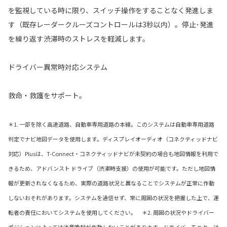
を監視している時に限り、スイッチ操作をすることなく発進しま
す（既存レーダークルーズコントロールは3秒以内）。停止･発進
を繰り返す渋滞時のストレスを軽減します。
ドライバー異常時対応システム
救命・救護をサポート。
＊1. 一部を除く高速道路、自動車専用道路の本線。このシステムは自動車専用道路
判定でナビ地図データを使用します。ディスプレイオーディオ（コネクティッドナビ
対応）Plusは、T-Connect・コネクティッドナビが未契約の場合も地図情報を利用で
きるため、アドバンスト ドライブ（渋滞時支援）の使用が可能です。ただし地図情
報が更新されなくなるため、実際の道路状況と異なることでシステムが正常に作動
しないおそれがあります。システムを過信せず、常に周囲の状況を把握した上で、運
転者の責任においてシステムを使用してください。 ＊2. 周囲の状況やドライバー
ポジションによっては注意喚起が作動しないことがあります。ドライバーモニターは