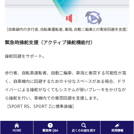
緊急時操舵支援（アクティブ操舵機能付）
操舵回避をサポート。
歩行者、自転車運転者、自動二輪車、車両と衝突する可能性が高
く、自車線内に回避するための十分なスペースがある場合、ドラ
イバーによる操舵がなくてもシステムが弱いブレーキをかけなが
ら操舵を行い、車線内での衝突回避を支援します。
［SPORT RS、SPORT Zに標準装備］
■回避するための十分なスペースがない、また、回避先に物があるとシステムが判断
HOME
緊急時 Q&A
近くのお店を探す
採用情報
した場合には作動しません。 ■横断歩行者など一定以上の速度を持った対象には