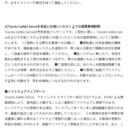
ず、必ずドライバーが責任を持って運転してください。
⚠Toyota Safety Senseを安全にお使いいただく上での留意事項説明
Toyota Safety Senseは予防安全パッケージです。ご契約に際し、Toyota Safety Sen
seおよびその各システムを安全にお使いいただくための留意事項についてご説明い
たします。（ご使用になる際のお客様へのお願い） ■運転者には安全運転の義務
があります。運転者は各システムを過信せず、常に自らの責任で周囲の状況を把握
し、ご自身の操作で安全を確保してください。 ■各システムに頼ったり、安全を
委ねる運転をすると思わぬ事故につながり、重大な傷害におよぶか最悪の場合は死
亡につながるおそれがあります。 ■ご使用の前には、あらかじめ取扱説明書で各
システムの特徴・操作方法を必ずご確認ください。 ■お客様ご自身でプリクラッ
シュセーフティの作動テストを行わないでください。対象や状況によってはシステム
が正常に作動せず、思わぬ事故につながるおそれがあります。
■ソフトウェアアップデート
Toyota Safety Sense、アドバンスト ドライブの一部のプログラムは、DCMによる無
線通信により、販売店に入庫することなく最新のソフトウェアに更新できます。
※ソフトウェアの更新がある場合、ディスプレイオーディオに通知画面が表示されま
す。画面の指示に従ってすみやかに更新してください。 ※お客様の安全や車両の保
安基準に関わる重大なソフトウェア更新が必要になった場合には、お客様の更新の
許諾の有無にかかわらず、自動でソフトウェア更新を行うことがあります。また、こ