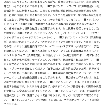
運転をしたりすると、思わぬ事故につながり、重大な傷害におよぶか、最悪の場合
死亡につながるおそれがあります。 ■アドバンスト ドライブ（渋滞時支援）は地
図情報をもとに制御するため、工事などで実際の道路状況と地図情報が異なる場
合、正常に作動しないおそれがあります。システムを過信せず、常に周囲の状況を把
握した上で、運転者の責任においてシステムを使用してください。 ■アドバンス
ト ドライブ（渋滞時支援）作動中でも運転者での操作が必要となる状況があるた
め、運転者自身で視界を確保する必要があります。常に視界を確保できるよう、次
の機能をご使用ください（ヘッドランプ/ワイパー/フロントデフロスター･リヤウイ
ンドゥデフォッガー･ドアミラーヒーター）。 ■アドバンスト ドライブ（渋滞時支
援）は状況に応じてディスプレイ表示でステアリングの保持を促すことがあります。
その際はただちに運転者自身でアクセル･ブレーキ･ステアリング操作を行い、安全
を確保してください。 ■例えば次のようなシーンでは自動車専用道路上でもアド
バンスト ドライブ（渋滞時支援）は作動しません（中央分離帯がポール等で区切ら
れている暫定供用区間、サービスエリア、料金所、路線新設された道路等）。 ■
例えば次のようなものの検出には限界があります。必要に応じて自らハンドル・アク
セル・ブレーキを操作してください（自車の前方に割り込みがあった時、他車が接
近してきた時、工事区間、落下物等）。 ■衝突等の事故発生時にドライバーモニ
ターカメラによる映像を記録することがあります。 ■公道を走行する時は、法定
速度や制限速度を遵守してください。 ■アドバンスト パークは、あくまで運転を
支援する機能です。システムを過信せず、必ずドライバーが責任を持って周囲の状況
を把握し、安全運転を心がけてください。 ■アドバンスト パークは、駐車環境や
周辺状況によっては使用できない場合があります。詳しくは販売店でご確認くださ
い。 ■アドバンスト パークを使用するためには、字光式ナンバープレートは装着
できません。