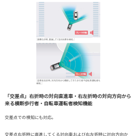
「交差点」右折時の対向直進車・右左折時の対向方向から
来る横断歩行者・自転車運転者検知機能
交差点での検知にも対応。
交差点右折時に直進してくる対向車および右左折時に対向方向か