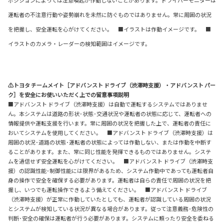
運転者の不注意行動や姿勢崩れを未然に防ぐものではありません。常に周囲の状況
を把握し、安全運転を心がけてください。 ■イラストは作動イメージです。 ■
イラストのカメラ・レーダーの検知範囲はイメージです。
⚠トヨタ チームメイト［アドバンスト ドライブ（渋滞時支援）・アドバンスト パー
ク］を安全にお使いいただく上での留意事項説明
■アドバンスト ドライブ（渋滞時支援）は自動で運転するシステムではありませ
ん。本システムは道路の形状･状態･交通状況や運転者の状態に応じて、運転者への
情報提供や運転支援を行います。常に周囲の状況を把握した上で、運転者の責任に
おいてシステムを使用してください。 ■アドバンスト ドライブ（渋滞時支援）は
周囲の状況･道路の状態･運転者の状態によっては作動しない、または作動を中断す
ることがあります。また、常に同じ性能を発揮できるものではありません。システ
ムを過信せず安全運転を心がけてください。 ■アドバンスト ドライブ（渋滞時支
援）の認識性能･制御性能には限界があるため、システム作動中であっても運転者自
身の操作で安全を確保する必要があります。運転者は自らの責任で周囲の状況を把
握し、いつでも運転操作できるよう備えてください。 ■アドバンスト ドライブ
（渋滞時支援）が正常に作動していたとしても、運転者が認識している周囲の状況
とシステムが検知している状況が異なる場合があります。従って注意義務･危険性の
判断･安全の確保は運転者が行う必要があります。システムに頼ったり安全を委ねる