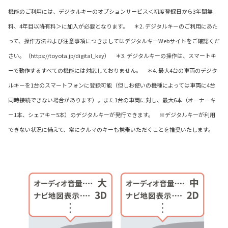
機能のご利用には、デジタルキーのオプションサービス＜初度登録日から3年間無
料、4年目以降有料＞に加入が必要となります。 ＊2. デジタルキーのご利用にあた
って、操作方法および注意事項につきましてはデジタルキーWebサイトをご確認くだ
さい。（https://toyota.jp/digital_key） ＊3. デジタルキーの操作は、スマートキ
ーで動作するすべての機能には対応しておりません。 ＊4. 最大4台の車両のデジタ
ルキーを1台のスマートフォンに登録可能（但しお使いの機種によっては車両に4台
同時接続できない場合があります）。また1台の車両に対し、最大6本（オーナーキ
ー1本、シェアキー5本）のデジタルキーが発行できます。 ※デジタルキーが利用
できない状況に備えて、常にクルマのキーも携帯いただくことを推奨いたします。