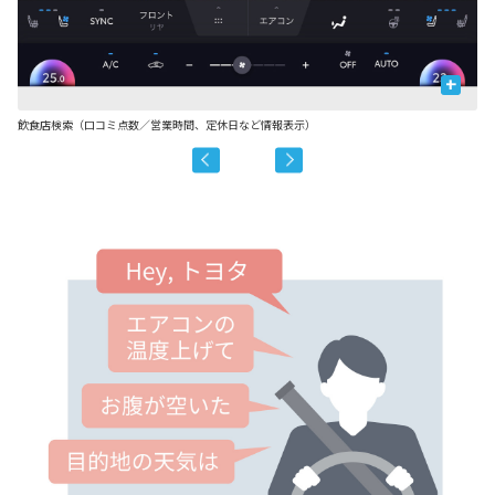
+
飲食店検索（口コミ点数／営業時間、定休日など情報表示）
駐