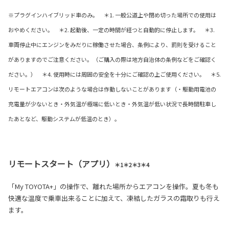
※プラグインハイブリッド車のみ。 ＊1. 一般公道上や閉め切った場所での使用は
おやめください。 ＊2. 起動後、一定の時間が経つと自動的に停止します。 ＊3.
車両停止中にエンジンをみだりに稼働させた場合、条例により、罰則を受けること
がありますのでご注意ください。（ご購入の際は地方自治体の条例などをご確認く
ださい。） ＊4. 使用時には周囲の安全を十分にご確認の上ご使用ください。 ＊5.
リモートエアコンは次のような場合は作動しないことがあります（・駆動用電池の
充電量が少ないとき・外気温が極端に低いとき・外気温が低い状況で長時間駐車し
たあとなど、駆動システムが低温のとき）。
リモートスタート（アプリ）
＊1＊2＊3＊4
「My TOYOTA+」の操作で、離れた場所からエアコンを操作。夏も冬も
快適な温度で乗車出来ることに加えて、凍結したガラスの霜取りも行え
ます。