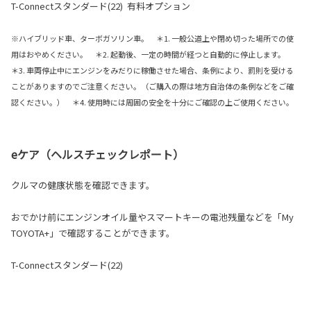
T-Connectスタンダード(22) 有料オプション
※ハイブリッド車、ターボガソリン車。 ＊1. 一般公道上や閉め切った場所での使
用はおやめください。 ＊2. 起動後、一定の時間が経つと自動的に停止します。
＊3. 車両停止中にエンジンをみだりに稼働させた場合、条例により、罰則を受ける
ことがありますのでご注意ください。（ご購入の際は地方自治体の条例などをご確
認ください。） ＊4. 使用時には周囲の安全を十分にご確認の上ご使用ください。
eケア（ヘルスチェックレポート）
クルマの健康状態を確認できます。
おでかけ前にエンジンオイル量やスマートキーの電池残量などを「My
TOYOTA+」で確認することができます。
T-Connectスタンダード(22)