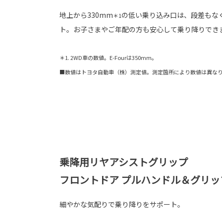
地上から330mm
の低い乗り込み口は、段差もな
＊1
ト。お子さまやご年配の方も安心して乗り降りでき
＊1. 2WD車の数値。E-Fourは350mm。
■数値はトヨタ自動車（株）測定値。測定箇所により数値は異な
乗降用リヤアシストグリップ
フロントドア プルハンドル＆グリッ
細やかな気配りで乗り降りをサポート。