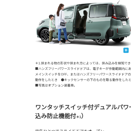
+
＊1.挟まれる物の形状や挟まれ方によっては、挟み込みを検知で
■ハンズフリーパワースライドドアは、電子キーが作動範囲内に
メインスイッチをOFF、またはハンズフリーパワースライドドア
動作をしたとき ●キックセンサーの下のものを取る動作をした
■写真はオプション装着車。
ワンタッチスイッチ付デュアルパワ
込み防止機能付
）
＊1
指先ひとつでスライドドアをオープン。