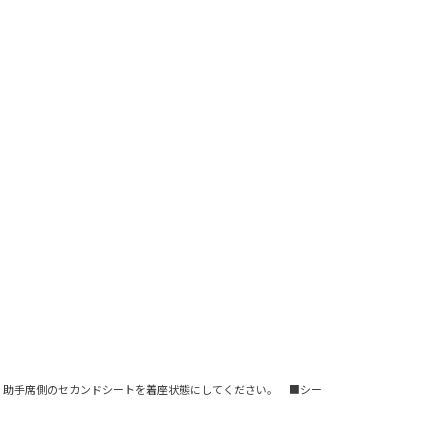
。
、助⼿席側のセカンドシートを着座状態にしてください。 ■シー