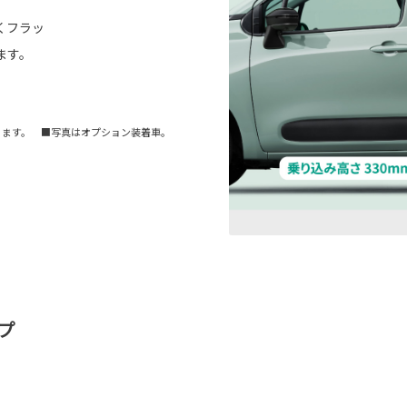
くフラッ
ます。
ります。 ■写真はオプション装着車。
プ