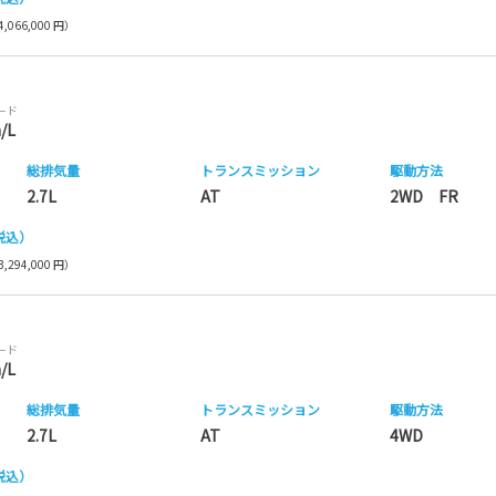
,066,000 円）
モード
/L
総排気量
トランス
ミッション
駆動方法
2.7L
AT
2WD FR
税込）
,294,000 円）
モード
/L
総排気量
トランス
ミッション
駆動方法
2.7L
AT
4WD
税込）