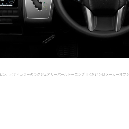
ドキャビン。ボディカラーのラグジュアリーパールトーニングⅡ＜M74＞はメーカーオ