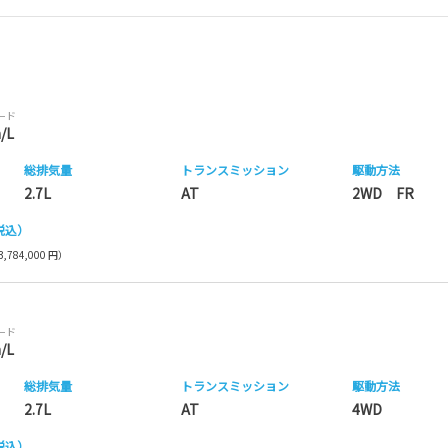
モード
/L
総排気量
トランス
ミッション
駆動方法
2.7L
AT
2WD FR
税込）
,784,000 円）
モード
/L
総排気量
トランス
ミッション
駆動方法
2.7L
AT
4WD
税込）