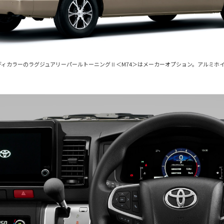
。ボディカラーのラグジュアリーパールトーニングⅡ＜M74＞はメーカーオプション。アルミホ