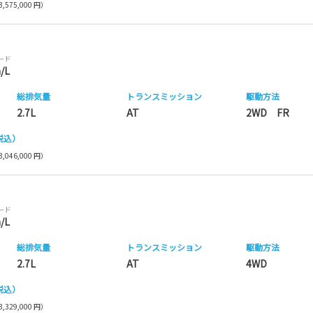
,575,000 円）
モード
/L
総排気量
トランス
ミッション
駆動方法
2.7L
AT
2WD FR
税込）
,046,000 円）
モード
/L
総排気量
トランス
ミッション
駆動方法
2.7L
AT
4WD
税込）
,329,000 円）