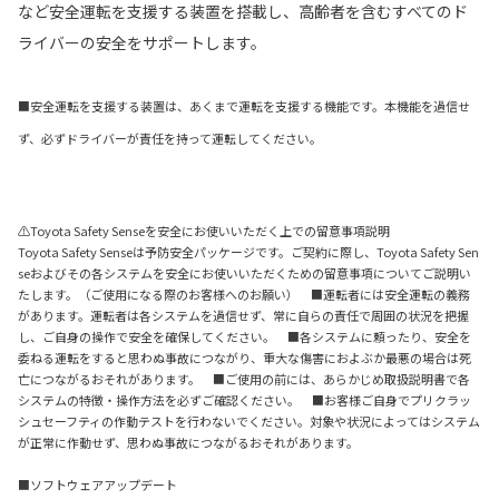
など安全運転を支援する装置を搭載し、高齢者を含むすべてのド
ライバーの安全をサポートします。
■安全運転を支援する装置は、あくまで運転を支援する機能です。本機能を過信せ
ず、必ずドライバーが責任を持って運転してください。
⚠Toyota Safety Senseを安全にお使いいただく上での留意事項説明
Toyota Safety Senseは予防安全パッケージです。ご契約に際し、Toyota Safety Sen
seおよびその各システムを安全にお使いいただくための留意事項についてご説明い
たします。（ご使用になる際のお客様へのお願い） ■運転者には安全運転の義務
があります。運転者は各システムを過信せず、常に自らの責任で周囲の状況を把握
し、ご自身の操作で安全を確保してください。 ■各システムに頼ったり、安全を
委ねる運転をすると思わぬ事故につながり、重大な傷害におよぶか最悪の場合は死
亡につながるおそれがあります。 ■ご使用の前には、あらかじめ取扱説明書で各
システムの特徴・操作方法を必ずご確認ください。 ■お客様ご自身でプリクラッ
シュセーフティの作動テストを行わないでください。対象や状況によってはシステム
が正常に作動せず、思わぬ事故につながるおそれがあります。
■ソフトウェアアップデート