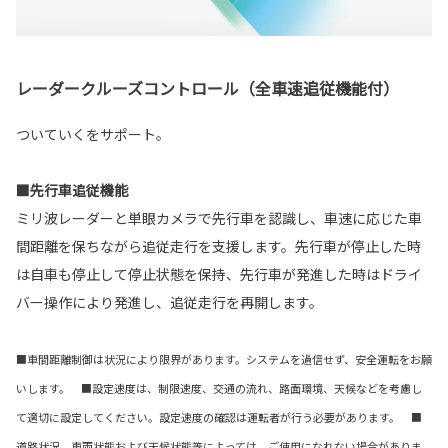
レーダークルーズコントロール（全車速追従機能付）
ついていくをサポート。
■先行車追従機能
ミリ波レーダーと単眼カメラで先行車を認識し、車速に応じた車
間距離を保ちながら追従走行を支援します。先行車が停止した時
は自車も停止して停止状態を保持、先行車が発進した時はドライ
バー操作により発進し、追従走行を再開します。
■車間距離制御は状況により限界があります。システムを過信せず、安全運転をお願
いします。 ■設定速度は、制限速度、交通の流れ、路面環境、天候などを考慮し
て適切に設定してください。設定速度の確認は運転者が行う必要があります。 ■
道路状況、車両状態および天候状態等によっては、ご使用になれない場合がありま