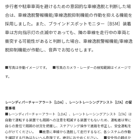
歩行者や駐車車両を避けるための意図的な車線逸脱と判断した場
合は、車線逸脱警報機能/車線逸脱抑制機能の作動を抑える機能を
採用しました。また、ブラインドスポットモニター［BSM］装着
車は方向指示灯の点滅中であっても、隣の車線を走行中の車両と
衝突する可能性があると判断した場合、車線逸脱警報機能/車線逸
脱抑制機能が作動し、音声でお知らせします。
■写真は作動イメージです。 ■写真のカメラ・レーダーの検知範囲はイメージで
す。
レーンディパーチャーアラート［LDA］、レーントレーシングアシスト［LTA］の留
意事項
■レーンディパーチャーアラート［LDA］、レーントレーシングアシスト［LTA］は
自動で運転する装置でも周囲への注意を軽減する装置でもないため、運転者は常に
自らの責任で周囲の状況を把握し、ステアリング操作で進路を修正し、安全運転を
心がけてください。 ■故意に車線から逸脱して走行するなど、各システムの作動
を確認する行為はたいへん危険です。絶対におやめください。 ■安全性の観点か