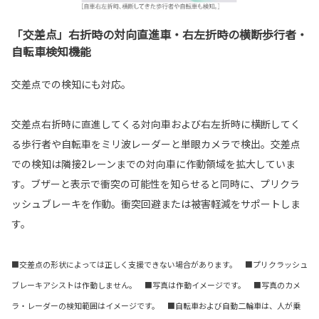
「交差点」右折時の対向直進車・右左折時の横断歩行者・
自転車検知機能
交差点での検知にも対応。
交差点右折時に直進してくる対向車および右左折時に横断してく
る歩行者や自転車をミリ波レーダーと単眼カメラで検出。交差点
での検知は隣接2レーンまでの対向車に作動領域を拡大していま
す。ブザーと表示で衝突の可能性を知らせると同時に、プリクラ
ッシュブレーキを作動。衝突回避または被害軽減をサポートしま
す。
■交差点の形状によっては正しく支援できない場合があります。 ■プリクラッシュ
ブレーキアシストは作動しません。 ■写真は作動イメージです。 ■写真のカメ
ラ・レーダーの検知範囲はイメージです。 ■自転車および自動二輪車は、人が乗