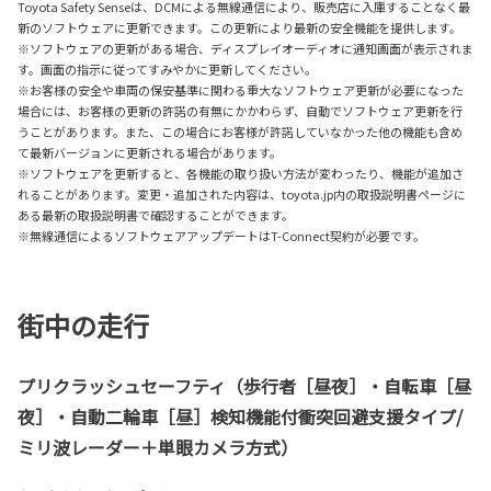
Toyota Safety Senseは、DCMによる無線通信により、販売店に入庫することなく最
新のソフトウェアに更新できます。この更新により最新の安全機能を提供します。
※ソフトウェアの更新がある場合、ディスプレイオーディオに通知画面が表示されま
す。画面の指示に従ってすみやかに更新してください。
※お客様の安全や車両の保安基準に関わる重大なソフトウェア更新が必要になった
場合には、お客様の更新の許諾の有無にかかわらず、自動でソフトウェア更新を行
うことがあります。また、この場合にお客様が許諾していなかった他の機能も含め
て最新バージョンに更新される場合があります。
※ソフトウェアを更新すると、各機能の取り扱い方法が変わったり、機能が追加さ
れることがあります。変更・追加された内容は、toyota.jp内の取扱説明書ページに
ある最新の取扱説明書で確認することができます。
※無線通信によるソフトウェアアップデートはT-Connect契約が必要です。
街中の走行
プリクラッシュセーフティ（歩行者［昼夜］・自転車［昼
夜］・自動二輪車［昼］検知機能付衝突回避支援タイプ/
ミリ波レーダー＋単眼カメラ方式）