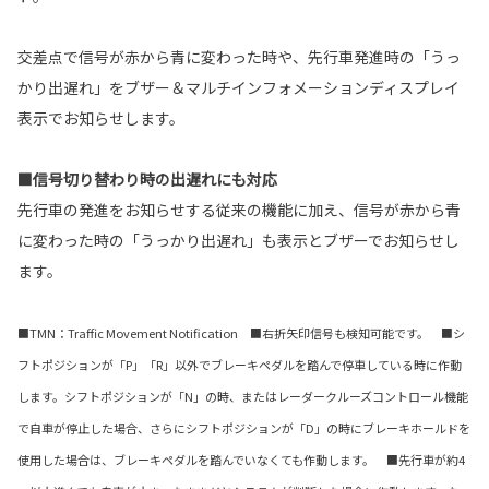
交差点で信号が赤から青に変わった時や、先行車発進時の「うっ
かり出遅れ」をブザー＆マルチインフォメーションディスプレイ
表示でお知らせします。
■信号切り替わり時の出遅れにも対応
先行車の発進をお知らせする従来の機能に加え、信号が赤から青
に変わった時の「うっかり出遅れ」も表示とブザーでお知らせし
ます。
■TMN：Traffic Movement Notification ■右折矢印信号も検知可能です。 ■シ
フトポジションが「P」「R」以外でブレーキペダルを踏んで停車している時に作動
します。シフトポジションが「N」の時、またはレーダークルーズコントロール機能
で自車が停止した場合、さらにシフトポジションが「D」の時にブレーキホールドを
使用した場合は、ブレーキペダルを踏んでいなくても作動します。 ■先行車が約4