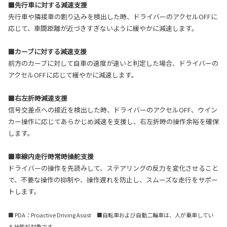
■先行車に対する減速支援
先行車や隣接車の割り込みを検出した時、ドライバーのアクセルOFFに
応じて、車間距離が近づきすぎないように緩やかに減速します。
■カーブに対する減速支援
前方のカーブに対して自車の速度が速いと判定した場合、ドライバーの
アクセルOFFに応じて緩やかに減速します。
■右左折時減速支援
信号交差点への接近を検出した時、ドライバーのアクセルOFF、ウイン
カー操作に応じてあらかじめ減速を支援し、右左折時の操作余裕を確保
します。
■車線内走行時常時操舵支援
ドライバーの操作を先読みして、ステアリングの反力を変化させること
で、不要な操作の抑制や、操作遅れを防止し、スムーズな走行をサポー
トします。
■ PDA：Proactive Driving Assist ■自転車および自動二輪車は、人が乗車してい
る状態が対象です。