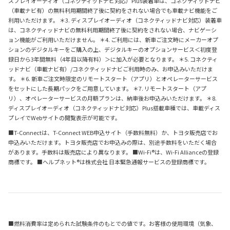
スプレイオーディオ（コネクティッドナビ対応）Plus装着車は、コネクティッドナビ
（車載ナビ有）の無料利用期間終了後に契約をされない場合でも車載ナビ機能をご
利用いただけます。 ＊3. ディスプレイオーディオ（コネクティッドナビ対応）装着車
は、コネクティッドナビの無料利用期間終了後に契約をされない場合、ナビゲーシ
ョン機能がご利用いただけません。 ＊4. ご利用には、新車ご注文時にメーカーオプ
ションのデジタルキーをご購入の上、デジタルキーのオプションサービス＜初度登
録日から3年間無料（4年目以降有料）＞に加入が必要となります。 ＊5. コネクティ
ッドナビ（車載ナビ有）/コネクティッドナビご利用時のみ、お申込みいただけま
す。 ＊6. 新車ご注文時限定のリモートスタート（アプリ）とオペレーターサービス
をセットにした長期パックをご用意しています。 ＊7. リモートスタート（アプ
リ）、オペレーターサービスの月額プランは、納車後お申込みいただけます。 ＊8.
ディスプレイオーディオ（コネクティッドナビ対応）Plus搭載車種では、車載ディス
プレイでWebサイトの閲覧表示が可能です。
■T-Connectは、T-Connect WEB申込サイト（手数料無料）か、トヨタ販売店でお
申込みいただけます。トヨタ販売店でお申込みの際は、別途手数料をいただく場合
があります。手数料は販売店により異なります。 ■Wi-Fi®は、Wi-Fi Allianceの登録
商標です。 ■ヘルプネット®は株式会社 日本緊急通報サービスの登録商標です。
■燃料消費率は定められた試験条件のもとでの値です。お客様の使用環境（気象、