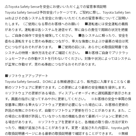
⚠Toyota Safety Senseを安全にお使いいただく上での留意事項説明
Toyota Safety Senseは予防安全パッケージです。ご契約に際し、Toyota Safety Sen
seおよびその各システムを安全にお使いいただくための留意事項についてご説明い
たします。（ご使用になる際のお客様へのお願い） ■運転者には安全運転の義務
があります。運転者は各システムを過信せず、常に自らの責任で周囲の状況を把握
し、ご自身の操作で安全を確保してください。 ■各システムに頼ったり、安全を
委ねる運転をすると思わぬ事故につながり、重大な傷害におよぶか最悪の場合は死
亡につながるおそれがあります。 ■ご使用の前には、あらかじめ取扱説明書で各
システムの特徴・操作方法を必ずご確認ください。 ■お客様ご自身でプリクラッ
シュセーフティの作動テストを行わないでください。対象や状況によってはシステム
が正常に作動せず、思わぬ事故につながるおそれがあります。
■ソフトウェアアップデート
Toyota Safety Senseは、DCMによる無線通信により、販売店に入庫することなく最
新のソフトウェアに更新できます。この更新により最新の安全機能を提供します。
※ソフトウェアの更新がある場合、ディスプレイオーディオに通知画面が表示されま
す。画面の指示に従ってすみやかに更新してください。 ※お客様の安全や車両の保
安基準に関わる重大なソフトウェア更新が必要になった場合には、お客様の更新の
許諾の有無にかかわらず、自動でソフトウェア更新を行うことがあります。また、こ
の場合にお客様が許諾していなかった他の機能も含めて最新バージョンに更新され
る場合があります。 ※ソフトウェアを更新すると、各機能の取り扱い方法が変わ
ったり、機能が追加されることがあります。変更・追加された内容は、toyota.jp内
の取扱説明書ページにある最新の取扱説明書で確認することができます。 ※無線