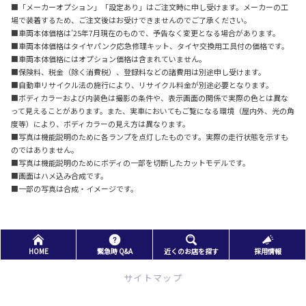
■「メーカーオプション」「設定あり」はご注文時に申し受けます。メーカーの工
場で装着するため、ご注文後はお受けできませんのでご了承ください。
■車両本体価格は’25年7月現在のもので、予告なく変更となる場合があります。
■車両本体価格はタイヤパンク応急修理キット、タイヤ交換用工具付の価格です。
■車両本体価格にはオプション価格は含まれていません。
■保険料、税金（除く消費税）、登録料などの諸費用は別途申し受けます。
■自動車リサイクル法の施行により、リサイクル料金が別途必要となります。
■ボディカラーおよび内装色は撮影の条件や、表示画面の関係で実際の色とは異な
って見えることがあります。また、実車においてもご覧になる環境（屋内外、光の角
度等）により、ボディカラーの見え方は異なります。
■写真は機能説明のために各ランプを点灯したものです。実際の走行状態を示すも
のではありません。
■写真は機能説明のためにボディの一部を切断したカットモデルです。
■画面はハメ込み合成です。
■一部の写真は合成・イメージです。
HOME
緊急時 Q&A
近くのお店を探す
採用情報
サイトマップ