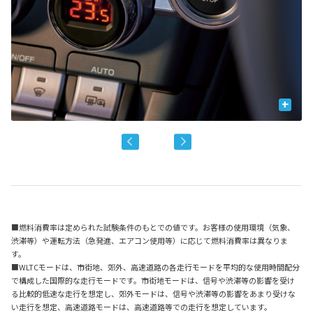
+
■燃料消費率は定められた試験条件のもとでの値です。お客様の使用環境（気象、
渋滞等）や運転方法（急発進、エアコン使用等）に応じて燃料消費率は異なりま
す。
■WLTCモードは、市街地、郊外、高速道路の各走行モードを平均的な使用時間配分
で構成した国際的な走行モードです。市街地モードは、信号や渋滞等の影響を受け
る比較的低速な走行を想定し、郊外モードは、信号や渋滞等の影響をあまり受けな
い走行を想定、高速道路モードは、高速道路等での走行を想定しています。