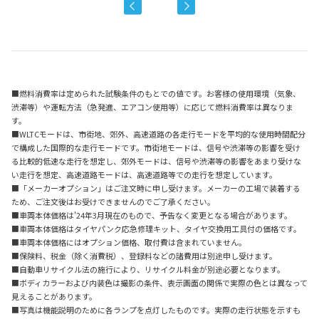
■燃料消費率は定められた試験条件のもとでの値です。お客様の使用環境（気象、
渋滞等）や運転方法（急発進、エアコン使用等）に応じて燃料消費率は異なりま
す。
■WLTCモードは、市街地、郊外、高速道路の各走行モードを平均的な使用時間配分
で構成した国際的な走行モードです。市街地モードは、信号や渋滞等の影響を受け
る比較的低速な走行を想定し、郊外モードは、信号や渋滞等の影響をあまり受けな
い走行を想定、高速道路モードは、高速道路等での走行を想定しています。
■「メーカーオプション」はご注文時に申し受けます。メーカーの工場で装着する
ため、ご注文後はお受けできませんのでご了承ください。
■車両本体価格は'2
4
年
3
月現在のもので、予告なく変更となる場合があります。
■車両本体価格はタイヤパンク応急修理キット、タイヤ交換用工具付の価格です。
■車両本体価格にはオプション価格、取付費は含まれていません。
■保険料、税金（除く消費税）、登録料などの諸費用は別途申し受けます。
■自動車リサイクル法の施行により、リサイクル料金が別途必要となります。
■ボディカラーおよび内装色は撮影
の条件
、表示画面の関係で実際の色とは異なって
見えることがあります。
■写真は機能説明のために各ランプを点灯したものです。実際の走行状態を示すも