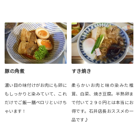
豚の角煮
すき焼き
濃い目の味付けがお肉にも卵に
柔らかいお肉と味の染みた椎
もしっかりと染みていて、これ
茸、白菜、焼き豆腐。半熟卵ま
だけでご飯一膳ペロリといけち
で付いて２９０円とは本当にお
ゃいます！
得です。石井店長おススメの一
品です♪