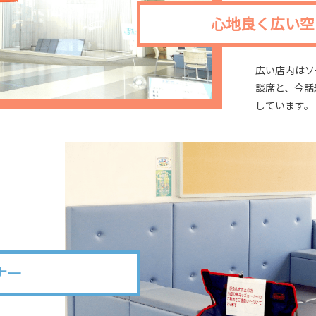
心地良く広い空
広い店内はソ
談席と、今話
しています。
ナー