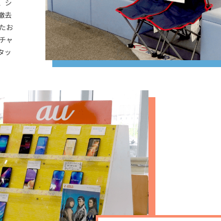
、シ
撤去
たお
チャ
タッ